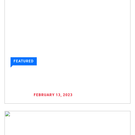
FEATURED
SAFARI IM KRUGER PARK? DAS KLAPPT AUCH IN
KAPSTADT!
POSTED ON
FEBRUARY 13, 2023