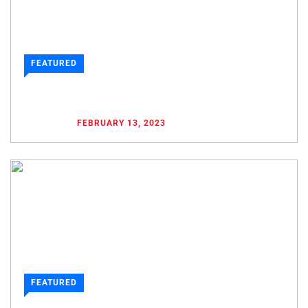
FEATURED
25 REISETIPS FUER IHRE REISE NACH KAPSTADT
POSTED ON
FEBRUARY 13, 2023
FEATURED