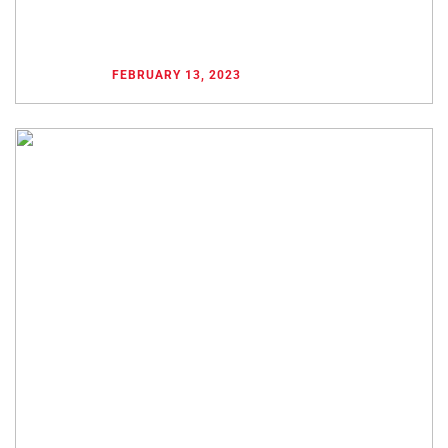
WAS SIE BEI EINER AUTOVERMIETUNG BEACHTEN
SOLLTEN
POSTED ON
FEBRUARY 13, 2023