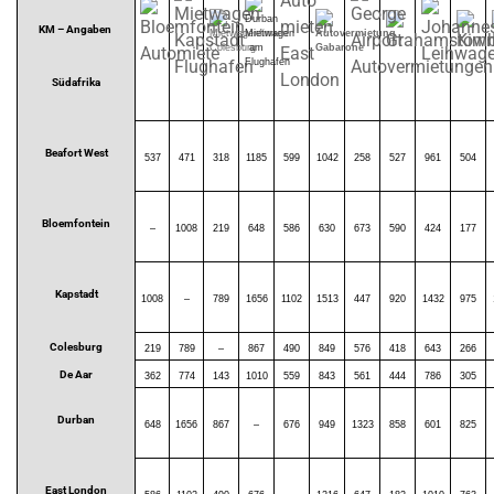
KM – Angaben
Südafrika
Beafort West
537
471
318
1185
599
1042
258
527
961
504
Bloemfontein
–
1008
219
648
586
630
673
590
424
177
Kapstadt
1008
–
789
1656
1102
1513
447
920
1432
975
Colesburg
219
789
–
867
490
849
576
418
643
266
De Aar
362
774
143
1010
559
843
561
444
786
305
Durban
648
1656
867
–
676
949
1323
858
601
825
East London