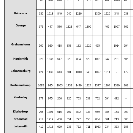
586
1102
490
676
–
1216
647
182
1010
763
Gabarone
630
1513
849
949
1216
–
1300
1220
348
538
George
673
447
576
1323
647
1300
–
465
1097
762
Grahamstown
590
920
418
858
182
1220
465
–
1014
594
Harrismith
328
1336
547
320
834
629
1001
947
281
505
Johannesburg
424
1432
643
601
1010
348
1097
1014
–
472
Keetmanshoop
1085
995
1063
1733
1479
1224
1377
1364
1380
908
Kimberley
177
975
266
825
763
538
762
594
472
–
Klerksdorp
296
1304
515
707
882
334
969
886
164
308
Kroonstad
211
1219
430
551
797
455
884
801
213
388
Ladysmith
410
1418
629
238
752
711
1083
934
363
587