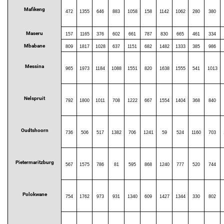
Mafikeng
472
1355
646
883
1058
158
1142
1062
280
380
Maseru
157
1165
376
602
661
787
830
665
461
334
Mbabane
809
1817
1028
637
1151
682
1482
1333
385
986
Messina
965
1973
1184
1088
1551
820
1638
1555
541
1013
Nelspruit
792
1800
1011
708
1222
667
1554
1404
368
840
Oudtshoorn
736
506
517
1382
706
1241
59
524
1160
703
Pietermaritzburg
567
1575
786
81
595
868
1240
777
520
744
Polokwane
754
1762
973
931
1340
609
1427
1344
330
802