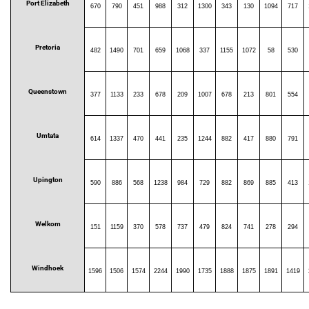
Port Elizabeth
670
790
451
988
312
1300
343
130
1094
717
Pretoria
482
1490
701
659
1068
337
1155
1072
58
530
Queenstown
377
1133
233
678
209
1007
678
213
801
554
Umtata
614
1337
470
441
235
1244
882
417
880
791
Upington
590
886
568
1238
984
729
882
869
885
413
Welkom
151
1159
370
578
737
479
824
741
278
294
Windhoek
1596
1506
1574
2244
1990
1735
1888
1875
1891
1419