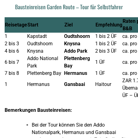
Bausteinreisen Garden Route – Tour für Selbstfahrer
Raten 
Reisetage
Start
Ziel
Empfehlung
B&B
1
Kapstadt
Oudtshoorn
1 bis 2 ÜF
ca. pr
2 bis 3
Oudtshoorn
Knysna
1 bis 2 ÜF
ca. pr
4 bis 6
Knysna
Addo Park
2 bis 3 ÜF
ca. pr
Addo National
Plettenberg
6 bis 7
1 ÜF
ca. pr
Park
Bay
7 bis 8
Plettenberg Bay
Hermanus
1 ÜF
ca. pr
ZAR 1.
1
Hermanus
Gansbaai
Haitour
Überna
ÜF – Ü
Bemerkungen Bausteinreisen:
Bei der Tour können Sie den Addo
Nationalpark, Hermanus und Gansbaai