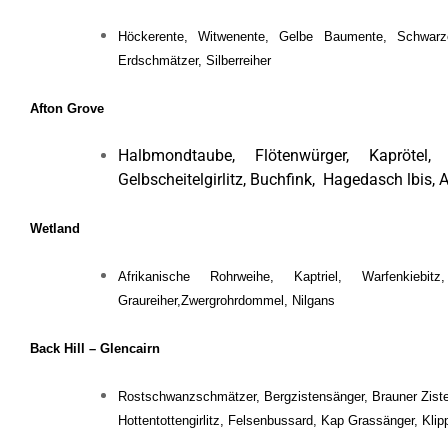
Höckerente, Witwenente, Gelbe Baumente, Schwarze
Erdschmätzer, Silberreiher
Afton Grove
Halbmondtaube, Flötenwürger, Kaprötel, 
Gelbscheitelgirlitz, Buchfink, Hagedasch lbis, 
Wetland
Afrikanische Rohrweihe, Kaptriel, Warfenkiebitz,
Graureiher,Zwergrohrdommel, Nilgans
Back Hill – Glencairn
Rostschwanzschmätzer, Bergzistensänger, Brauner Ziste
Hottentottengirlitz, Felsenbussard, Kap Grassänger, Klip