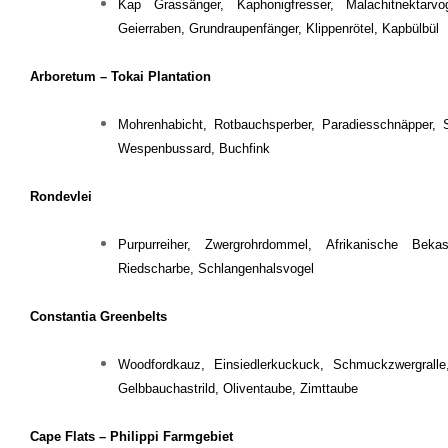
Kap Grassänger, Kaphonigfresser, Malachitnektarvo
Geierraben, Grundraupenfänger, Klippenrötel, Kapbülbül
Arboretum – Tokai Plantation
Mohrenhabicht, Rotbauchsperber, Paradiesschnäpper, Sc
Wespenbussard, Buchfink
Rondevlei
Purpurreiher, Zwergrohrdommel, Afrikanische Bekas
Riedscharbe, Schlangenhalsvogel
Constantia Greenbelts
Woodfordkauz, Einsiedlerkuckuck, Schmuckzwergralle,
Gelbbauchastrild, Oliventaube, Zimttaube
Cape Flats – Philippi Farmgebiet