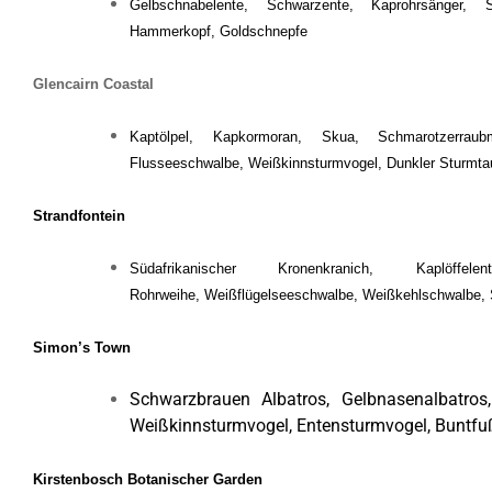
Gelbschnabelente, Schwarzente, Kaprohrsänger, Su
Hammerkopf, Goldschnepfe
Glencairn Coastal
Kaptölpel, Kapkormoran, Skua, Schmarotzerraub
Flusseeschwalbe, Weißkinnsturmvogel, Dunkler Sturmta
Strandfontein
Südafrikanischer Kronenkranich, Kaplöf
Rohrweihe, Weißflügelseeschwalbe, Weißkehlschwalbe, Sc
Simon’s Town
Schwarzbrauen Albatros, Gelbnasenalbatros,
Weißkinnsturmvogel, Entensturmvogel, Buntfu
Kirstenbosch Botanischer Garden