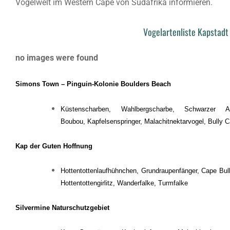
Vogelwelt im Western Cape von Südafrika informieren.
Vogelartenliste Kapstadt
no images were found
Simons Town – Pinguin-Kolonie Boulders Beach
Küstenscharben, Wahlbergscharbe, Schwarzer Au
Boubou, Kapfelsenspringer, Malachitnektarvogel, Bully Ca
Kap der Guten Hoffnung
Hottentottenlaufhühnchen, Grundraupenfänger, Cape Bulb
Hottentottengirlitz, Wanderfalke, Turmfalke
Silvermine Naturschutzgebiet