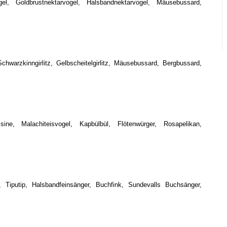
gel, Goldbrustnektarvogel, Halsbandnektarvogel, Mäusebussard,
hwarzkinngirlitz, Gelbscheitelgirlitz, Mäusebussard, Bergbussard,
sine, Malachiteisvogel, Kapbülbül, Flötenwürger, Rosapelikan,
 Tiputip, Halsbandfeinsänger, Buchfink, Sundevalls Buchsänger,