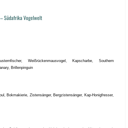
 – Südafrika Vogelwelt
sternfischer, Weißrückenmausvogel, Kapscharbe, Southern
nary, Brillenpinguin
ul, Bokmakierie, Zistensänger, Bergzistensänger, Kap-Honigfresser,