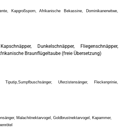
nte, Kapgroßsporn, Afrikanische Bekassine, Dominikanerwitwe,
Kapschnäpper, Dunkelschnäpper, Fliegenschnäpper,
Afrikanische Braunflügeltaube (freie Übersetzung)
 Tiputip,Sumpfbuschsänger, Uferzistensänger, Fleckenprinie,
nsänger, Malachitnektarvogel, Goldbrustnektarvogel, Kapammer,
penrötel