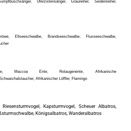
mpfbuschsänger, Uferzistensänger, Graureiher, Seidenreiher,
möwe, Ellseeschwalbe, Brandseeschwalbe, Flusseeschwalbe,
ucher
felente, Maccoa Ente, Rotaugenente, Afrikanische
hwarzhalstaucher, Afrikanischer Löffler, Flamingo
 Riesensturmvogel, Kapsturmvogel, Scheuer Albatros,
ßsturmschwalbe, Königsalbatros, Wanderalbatros