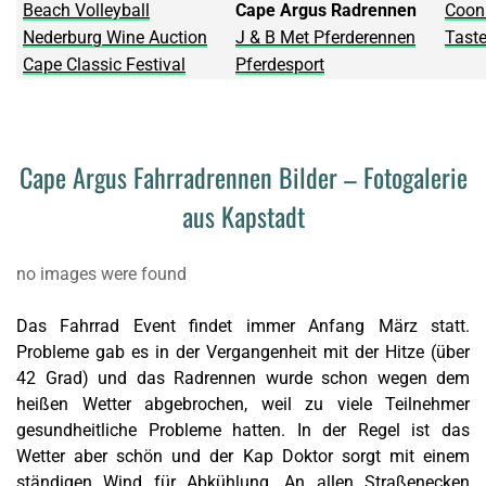
Beach Volleyball
Cape Argus Radrennen
Coon
Nederburg Wine Auction
J & B Met Pferderennen
Tast
Cape Classic Festival
Pferdesport
Cape Argus Fahrradrennen Bilder – Fotogalerie
aus Kapstadt
no images were found
Das Fahrrad Event findet immer Anfang März statt.
Probleme gab es in der Vergangenheit mit der Hitze (über
42 Grad) und das Radrennen wurde schon wegen dem
heißen Wetter abgebrochen, weil zu viele Teilnehmer
gesundheitliche Probleme hatten. In der Regel ist das
Wetter aber schön und der Kap Doktor sorgt mit einem
ständigen Wind für Abkühlung. An allen Straßenecken