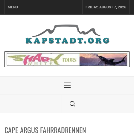
Skip
MENU
FRIDAY, AUGUST 7, 2026
to
content
Primary
Menu
CAPE ARGUS FAHRRADRENNEN