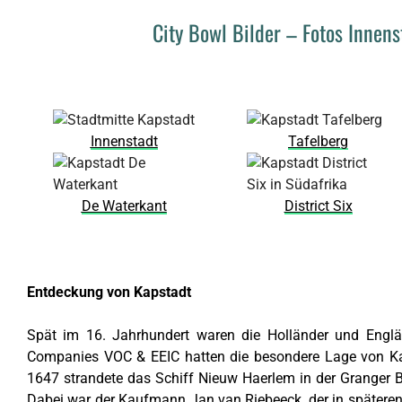
City Bowl Bilder – Fotos Innen
Innenstadt
Tafelberg
De Waterkant
District Six
Entdeckung von Kapstadt
Spät im 16. Jahrhundert waren die Holländer und Englä
Companies VOC & EEIC hatten die besondere Lage von Ka
1647 strandete das Schiff
Nieuw Haerlem
in der Granger 
Dabei war der Kaufmann
Jan van Riebeeck
, der in später