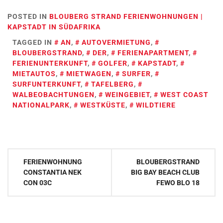
POSTED IN
BLOUBERG STRAND FERIENWOHNUNGEN |
KAPSTADT IN SÜDAFRIKA
TAGGED IN
AN
,
AUTOVERMIETUNG
,
BLOUBERGSTRAND
,
DER
,
FERIENAPARTMENT
,
FERIENUNTERKUNFT
,
GOLFER
,
KAPSTADT
,
MIETAUTOS
,
MIETWAGEN
,
SURFER
,
SURFUNTERKUNFT
,
TAFELBERG
,
WALBEOBACHTUNGEN
,
WEINGEBIET
,
WEST COAST
NATIONALPARK
,
WESTKÜSTE
,
WILDTIERE
Post
FERIENWOHNUNG
BLOUBERGSTRAND
navigation
CONSTANTIA NEK
BIG BAY BEACH CLUB
CON 03C
FEWO BLO 18