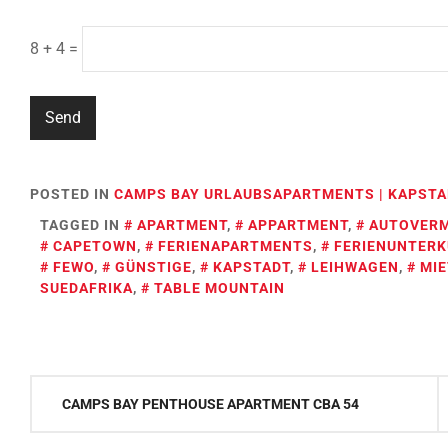
8 + 4 =
POSTED IN
CAMPS BAY URLAUBSAPARTMENTS | KAPSTA
TAGGED IN
APARTMENT
,
APPARTMENT
,
AUTOVER
CAPETOWN
,
FERIENAPARTMENTS
,
FERIENUNTER
FEWO
,
GÜNSTIGE
,
KAPSTADT
,
LEIHWAGEN
,
MI
SUEDAFRIKA
,
TABLE MOUNTAIN
Post
CAMPS BAY PENTHOUSE APARTMENT CBA 54
navigation