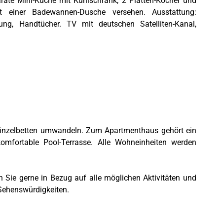
arate Mini-Küche mit Kühlschrank, 2 Platten-Kocher und
 einer Badewannen-Dusche versehen. Ausstattung:
zung, Handtücher. TV mit deutschen Satelliten-Kanal,
 Einzelbetten umwandeln. Zum Apartmenthaus gehört ein
omfortable Pool-Terrasse. Alle Wohneinheiten werden
Sie gerne in Bezug auf alle möglichen Aktivitäten und
Sehenswürdigkeiten.