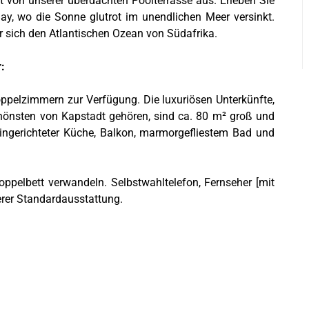
t von unserer überdachten Poolterrasse aus. Erleben Sie
y, wo die Sonne glutrot im unendlichen Meer versinkt.
 sich den Atlantischen Ozean von Südafrika.
:
Doppelzimmern zur Verfügung.
Die luxuriösen Unterkünfte,
hönsten von Kapstadt gehören, sind ca. 80 m² groß und
ingerichteter Küche, Balkon, marmorgefliestem Bad und
ppelbett verwandeln. Selbstwahltelefon, Fernseher [mit
rer Standardausstattung.