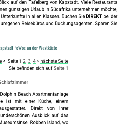
Blick auf den Tafelberg von Kapstadt. Viele Restaurants
inen günstigen Urlaub in Südafrika unternehmen möchte,
e Unterkünfte in allen Klassen. Buchen Sie
DIREKT
bei der
d umgehen Reisebüros und Buchungsagenten. Sparen Sie
Kapstadt FeWos an der Westküste
e
< Seite
1
2
3
4
>
nächste Seite
Sie befinden sich auf
Seite 1
 Schlafzimmer
er Dolphin Beach Apartmentanlage
e ist mit einer Küche, einem
gestattet. Direkt von Ihrer
wunderschönen Ausblick auf das
Museumsinsel Robben Island, wo