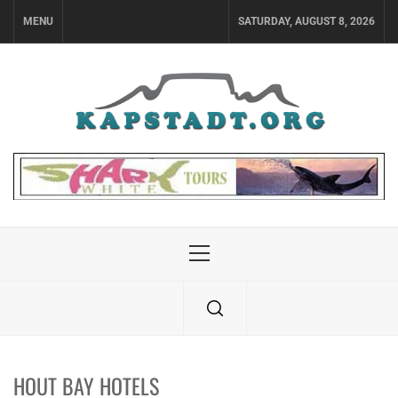
Skip
MENU
SATURDAY, AUGUST 8, 2026
to
content
Primary
Menu
HOUT BAY HOTELS