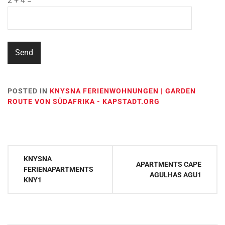
2 + 4 =
POSTED IN
KNYSNA FERIENWOHNUNGEN | GARDEN
ROUTE VON SÜDAFRIKA - KAPSTADT.ORG
Post
KNYSNA
APARTMENTS CAPE
navigation
FERIENAPARTMENTS
AGULHAS AGU1
KNY1