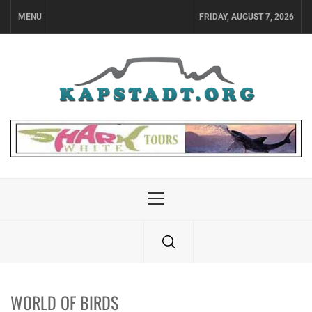
Skip
MENU
FRIDAY, AUGUST 7, 2026
to
content
Primary
Menu
WORLD OF BIRDS