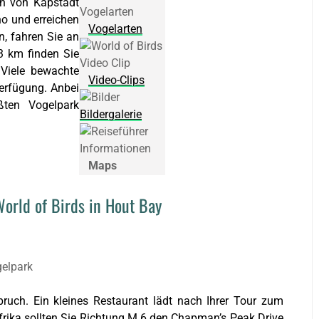
en von Kapstadt
o und erreichen
Vogelarten
, fahren Sie an
 3 km finden Sie
 Viele bewachte
Video-Clips
erfügung. Anbei
ten Vogelpark
Bildergalerie
Maps
orld of Birds in Hout Bay
gelpark
uch. Ein kleines Restaurant lädt nach Ihrer Tour zum
frika sollten Sie Richtung M 6 den Chapman’s Peak Drive