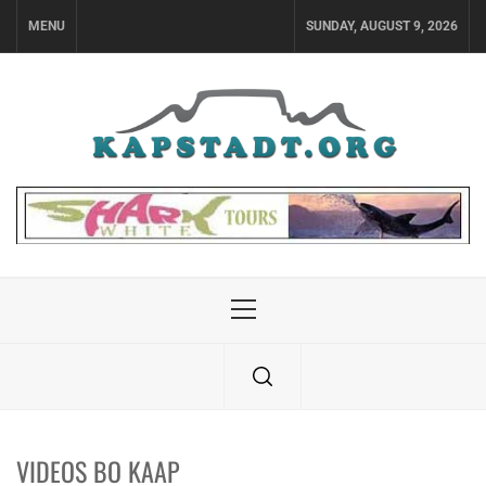
Skip
MENU
SUNDAY, AUGUST 9, 2026
to
content
Primary
Menu
VIDEOS BO KAAP