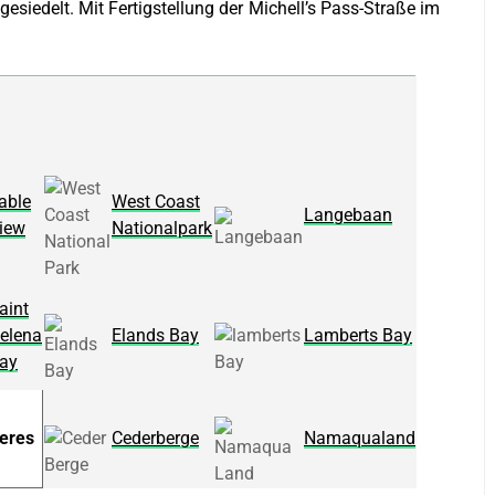
siedelt. Mit Fertigstellung der Michell’s Pass-Straße im
able
West Coast
Langebaan
iew
Nationalpark
aint
elena
Elands Bay
Lamberts Bay
ay
eres
Cederberge
Namaqualand