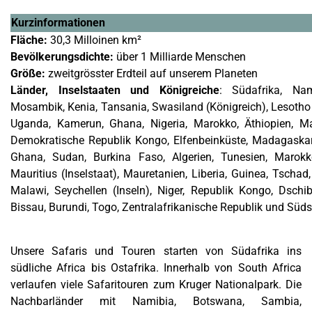
Kurzinformationen
Fläche:
30,3 Milloinen km²
Bevölkerungsdichte:
über 1 Milliarde Menschen
Größe:
zweitgrösster Erdteil auf unserem Planeten
Länder, Inselstaaten und Königreiche
: Südafrika, Na
Mosambik, Kenia, Tansania, Swasiland (Königreich), Lesotho
Uganda, Kamerun, Ghana, Nigeria, Marokko, Äthiopien, Mal
Demokratische Republik Kongo, Elfenbeinküste, Madagaskar (
Ghana, Sudan, Burkina Faso, Algerien, Tunesien, Marokk
Mauritius (Inselstaat), Mauretanien, Liberia, Guinea, Tschad,
Malawi, Seychellen (Inseln), Niger, Republik Kongo, Dschib
Bissau, Burundi, Togo, Zentralafrikanische Republik und Süd
Unsere Safaris und Touren starten von Südafrika ins
südliche Africa bis Ostafrika. Innerhalb von South Africa
verlaufen viele Safaritouren zum Kruger Nationalpark. Die
Nachbarländer mit Namibia, Botswana, Sambia,