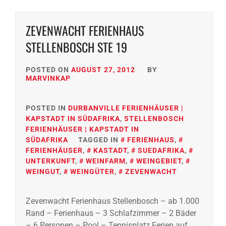
ZEVENWACHT FERIENHAUS
STELLENBOSCH STE 19
POSTED ON
AUGUST 27, 2012
BY
MARVINKAP
POSTED IN
DURBANVILLE FERIENHÄUSER |
KAPSTADT IN SÜDAFRIKA
,
STELLENBOSCH
FERIENHÄUSER | KAPSTADT IN
SÜDAFRIKA
TAGGED IN
FERIENHAUS
,
FERIENHÄUSER
,
KASTADT
,
SUEDAFRIKA
,
UNTERKUNFT
,
WEINFARM
,
WEINGEBIET
,
WEINGUT
,
WEINGÜTER
,
ZEVENWACHT
Zevenwacht Ferienhaus Stellenbosch – ab 1.000
Rand – Ferienhaus – 3 Schlafzimmer – 2 Bäder
– 6 Personen – Pool – Tennisplatz Ferien auf