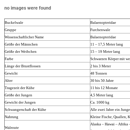
no images were found
Buckelwale
Balaenopteridae
Gruppe
Furchenwale
Wissenschaftlicher Name
Balaenopteridae
Größe der Männchen
11 – 17,5 Meter lang
Größe der Weibchen
15 – 19 Meter lang
Farbe
Schwarzen Körper mit we
Länge der Brustflossen
2 bis 3 Meter
Gewicht
48 Tonnen
Alter
30 bis 50 Jahre
Tragezeit der Kühe
11 bis 12 Monate
Größe der Jungen
4,5 Meter lang
Gewicht der Jungen
Ca. 1000 kg
Schwangerschaft der Kühe
Alle zwei Jahre ein Junge
Nahrung
Kleine Fische, Quallen, K
Alaska – Hawai – Afrika 
Walroute