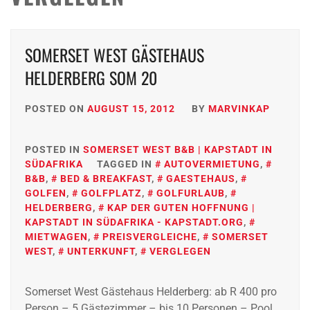
SOMERSET WEST GÄSTEHAUS
HELDERBERG SOM 20
POSTED ON
AUGUST 15, 2012
BY
MARVINKAP
POSTED IN
SOMERSET WEST B&B | KAPSTADT IN
SÜDAFRIKA
TAGGED IN
AUTOVERMIETUNG
,
B&B
,
BED & BREAKFAST
,
GAESTEHAUS
,
GOLFEN
,
GOLFPLATZ
,
GOLFURLAUB
,
HELDERBERG
,
KAP DER GUTEN HOFFNUNG |
KAPSTADT IN SÜDAFRIKA - KAPSTADT.ORG
,
MIETWAGEN
,
PREISVERGLEICHE
,
SOMERSET
WEST
,
UNTERKUNFT
,
VERGLEGEN
Somerset West Gästehaus Helderberg: ab R 400 pro
Person – 5 Gästezimmer – bis 10 Personen – Pool.