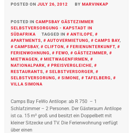
POSTED ON
JULY 26, 2012
BY
MARVINKAP
POSTED IN
CAMPSBAY GÄSTEZIMMER
SELBSTVERSORGUNG - KAPSTADT IN
SÜDAFRIKA
TAGGED IN
ANTILOPE
,
APARTMENTS
,
AUTOVERMIETUNG
,
CAMPS BAY
,
CAMPSBAY
,
CLIFTON
,
FERIENUNTERKUNFT
,
FERIENWOHNUNG
,
FEWO
,
GÄSTEZIMMER
,
MIETWAGEN
,
MIETWAGENFIRMEN
,
NATIONALPARK
,
PREISVERGLEICHE
,
RESTAURANTS
,
SELBSTVERSORGER
,
SELBSTVERSORUNG
,
SIMONE
,
TAFELBERG
,
VILLA SIMONA
Camps Bay FeWo Antilope: ab R 750 – 1
Schlafzimmer – 2 Personen. Der Gästeraum Antilope
ist ca. 15 m² groß und besitzt ein Doppelbett mit
kleiner Sitzecke und TV. Die Ferienwohnung verfügt
über einen