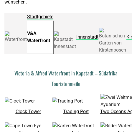
wünschen.
Stadtgebiete
V&A
I
nnenstadt
Ki
Waterfront
Victoria & Alfred Waterfront in Kapstadt – Südafrika
Touristenmeile
Clock Tower
Trading Port
Two Oceans A