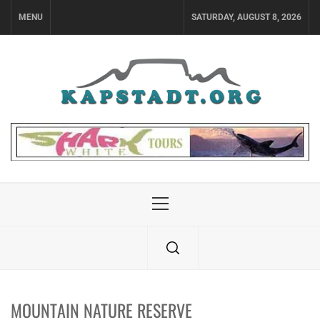
Skip
MENU
SATURDAY, AUGUST 8, 2026
to
content
Primary
Menu
MOUNTAIN NATURE RESERVE