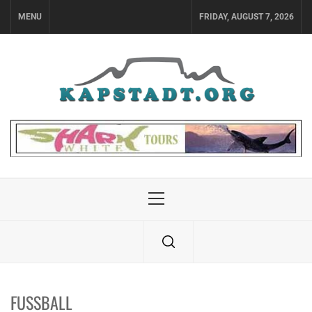
Skip
MENU
FRIDAY, AUGUST 7, 2026
to
content
Primary
Menu
FUSSBALL