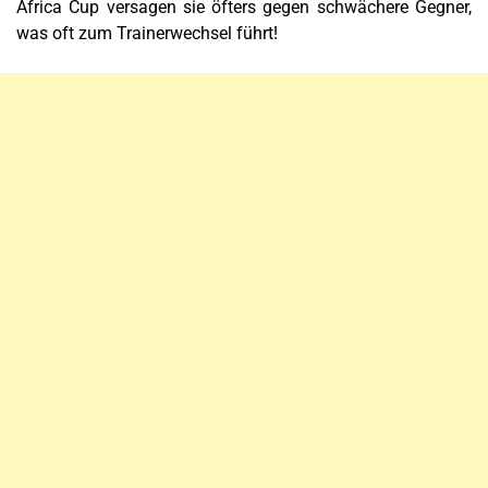
Africa Cup versagen sie öfters gegen schwächere Gegner,
was oft zum Trainerwechsel führt!