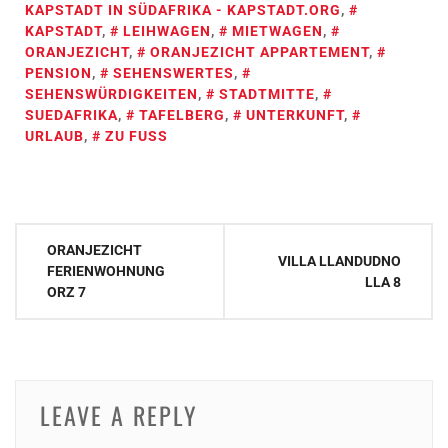
KAPSTADT IN SÜDAFRIKA - KAPSTADT.ORG
,
KAPSTADT
,
LEIHWAGEN
,
MIETWAGEN
,
ORANJEZICHT
,
ORANJEZICHT APPARTEMENT
,
PENSION
,
SEHENSWERTES
,
SEHENSWÜRDIGKEITEN
,
STADTMITTE
,
SUEDAFRIKA
,
TAFELBERG
,
UNTERKUNFT
,
URLAUB
,
ZU FUSS
Post
ORANJEZICHT
VILLA LLANDUDNO
navigation
FERIENWOHNUNG
LLA 8
ORZ 7
LEAVE A REPLY