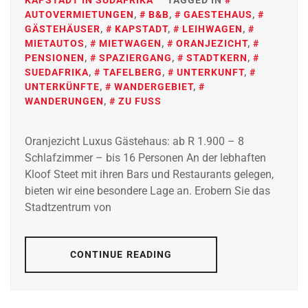
KAPSTADT IN SÜDAFRIKA
TAGGED IN
AUTOVERMIETUNGEN
,
B&B
,
GAESTEHAUS
,
GÄSTEHÄUSER
,
KAPSTADT
,
LEIHWAGEN
,
MIETAUTOS
,
MIETWAGEN
,
ORANJEZICHT
,
PENSIONEN
,
SPAZIERGANG
,
STADTKERN
,
SUEDAFRIKA
,
TAFELBERG
,
UNTERKUNFT
,
UNTERKÜNFTE
,
WANDERGEBIET
,
WANDERUNGEN
,
ZU FUSS
Oranjezicht Luxus Gästehaus: ab R 1.900 – 8
Schlafzimmer – bis 16 Personen An der lebhaften
Kloof Steet mit ihren Bars und Restaurants gelegen,
bieten wir eine besondere Lage an. Erobern Sie das
Stadtzentrum von
CONTINUE READING