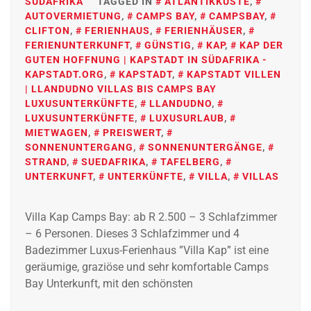
SÜDAFRIKA
TAGGED IN
ATLANTIKKÜSTE
,
AUTOVERMIETUNG
,
CAMPS BAY
,
CAMPSBAY
,
CLIFTON
,
FERIENHAUS
,
FERIENHÄUSER
,
FERIENUNTERKUNFT
,
GÜNSTIG
,
KAP
,
KAP DER
GUTEN HOFFNUNG | KAPSTADT IN SÜDAFRIKA -
KAPSTADT.ORG
,
KAPSTADT
,
KAPSTADT VILLEN
| LLANDUDNO VILLAS BIS CAMPS BAY
LUXUSUNTERKÜNFTE
,
LLANDUDNO
,
LUXUSUNTERKÜNFTE
,
LUXUSURLAUB
,
MIETWAGEN
,
PREISWERT
,
SONNENUNTERGANG
,
SONNENUNTERGÄNGE
,
STRAND
,
SUEDAFRIKA
,
TAFELBERG
,
UNTERKUNFT
,
UNTERKÜNFTE
,
VILLA
,
VILLAS
Villa Kap Camps Bay: ab R 2.500 – 3 Schlafzimmer
– 6 Personen. Dieses 3 Schlafzimmer und 4
Badezimmer Luxus-Ferienhaus ”Villa Kap” ist eine
geräumige, graziöse und sehr komfortable Camps
Bay Unterkunft, mit den schönsten