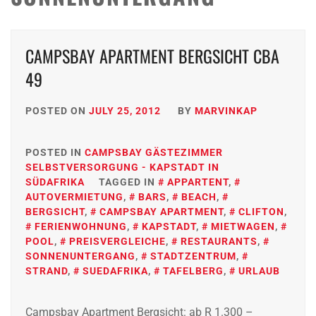
CAMPSBAY APARTMENT BERGSICHT CBA
49
POSTED ON
JULY 25, 2012
BY
MARVINKAP
POSTED IN
CAMPSBAY GÄSTEZIMMER
SELBSTVERSORGUNG - KAPSTADT IN
SÜDAFRIKA
TAGGED IN
APPARTENT
,
AUTOVERMIETUNG
,
BARS
,
BEACH
,
BERGSICHT
,
CAMPSBAY APARTMENT
,
CLIFTON
,
FERIENWOHNUNG
,
KAPSTADT
,
MIETWAGEN
,
POOL
,
PREISVERGLEICHE
,
RESTAURANTS
,
SONNENUNTERGANG
,
STADTZENTRUM
,
STRAND
,
SUEDAFRIKA
,
TAFELBERG
,
URLAUB
Campsbay Apartment Bergsicht: ab R 1.300 –