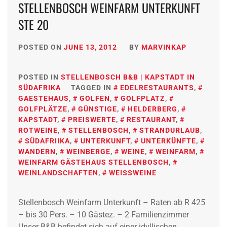
STELLENBOSCH WEINFARM UNTERKUNFT
STE 20
POSTED ON
JUNE 13, 2012
BY
MARVINKAP
POSTED IN
STELLENBOSCH B&B | KAPSTADT IN
SÜDAFRIKA
TAGGED IN
EDELRESTAURANTS
,
GAESTEHAUS
,
GOLFEN
,
GOLFPLATZ
,
GOLFPLÄTZE
,
GÜNSTIGE
,
HELDERBERG
,
KAPSTADT
,
PREISWERTE
,
RESTAURANT
,
ROTWEINE
,
STELLENBOSCH
,
STRANDURLAUB
,
SÜDAFRIIKA
,
UNTERKUNFT
,
UNTERKÜNFTE
,
WANDERN
,
WEINBERGE
,
WEINE
,
WEINFARM
,
WEINFARM GÄSTEHAUS STELLENBOSCH
,
WEINLANDSCHAFTEN
,
WEISSWEINE
Stellenbosch Weinfarm Unterkunft – Raten ab R 425
– bis 30 Pers. – 10 Gästez. – 2 Familienzimmer
Unser B&B befindet sich auf einer idyllischen